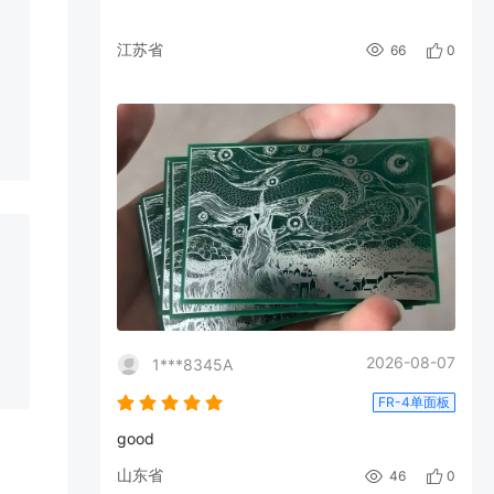
江苏省
66
0
2026-08-07
1***8345A
FR-4单面板
good
山东省
46
0