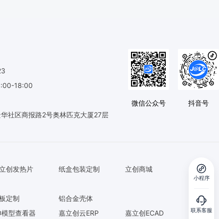
23
0-18:00
微信公众号
抖音号
华社区商报路2号奥林匹克大厦27层
立创发热片
纸盒包装定制
立创商城
小程序
板定制
铝合金壳体
联系客服
D模型查看器
嘉立创云ERP
嘉立创ECAD