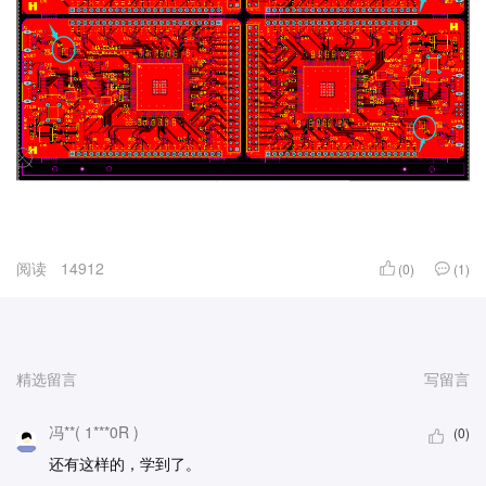
阅读
14912
(0)
(1)
精选留言
写留言
冯**( 1***0R )
(0)
还有这样的，学到了。