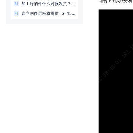
结合上图实板分析
加工好的件什么时候发货？交期什么时候恢复正常及其它事项，价格。。。。答案在这
问
嘉立创多层板将提供TG=155的板材服务！
问