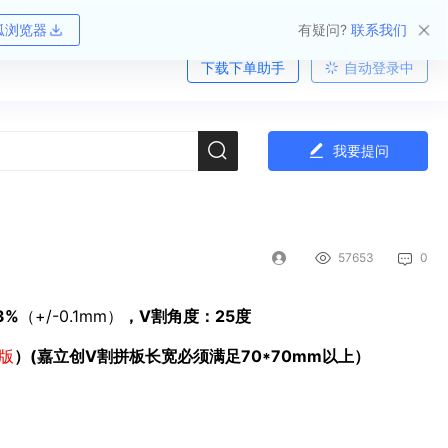
狐浏览器
有疑问?
联系我们
下载下单助手
自动登录中
我要提问
57653
0
3%
（+/-0.1mm）
，V割角度：25度
版
）(嘉立创V割拼板长宽必须满足70*70mm以上）