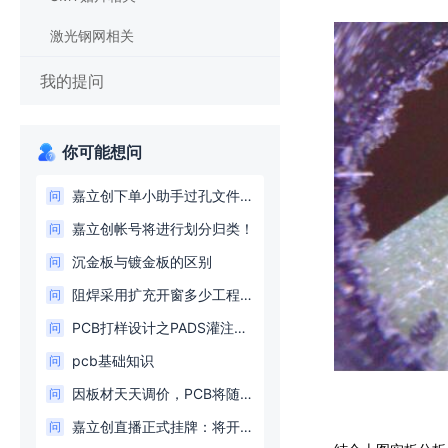
激光钢网相关
我的提问
你可能想问
嘉立创下单小助手过孔文件无法正常显示！
问
嘉立创帐号将进行划分归类！
问
沉金板与镀金板的区别
问
阻焊采用扩充开窗多少工程为了偷懒而买了单
问
PCB打样设计之PADS灌注（flood）和填充（hatch）正确用法
问
pcb基础知识
问
因板材天天调价，PCB将随板材价格及时调整，将不另行通知！
问
嘉立创直播正式挂牌：将开启工厂24小时直播模式！
问