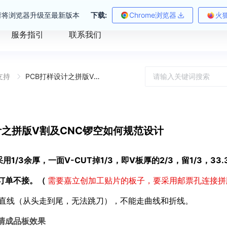
请将浏览器升级至最新版本
下载:
Chrome浏览器
火
服务指引
联系我们
支持
PCB打样设计之拼版V割及CNC锣空如何规范设计
计之拼版V割及CNC锣空如何规范设计
1/3余厚，一面V-CUT掉1/3，即V板厚的2/3，留1/3，33.
订单不接。（
需要嘉立创加工贴片的板子，要采用邮票孔连接拼
能走直线（从头走到尾，无法跳刀），不能走曲线和折线。
清成品板效果