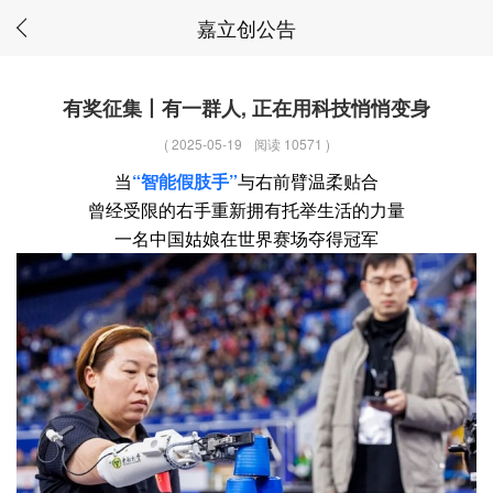
嘉立创公告
有奖征集丨有一群人, 正在用科技悄悄变身
(
2025-05-19
阅读 10571
)
当
“智能假肢手”
与右前臂温柔贴合
曾经受限的右手重新拥有托举生活的力量
一名中国姑娘在世界赛场夺得冠军