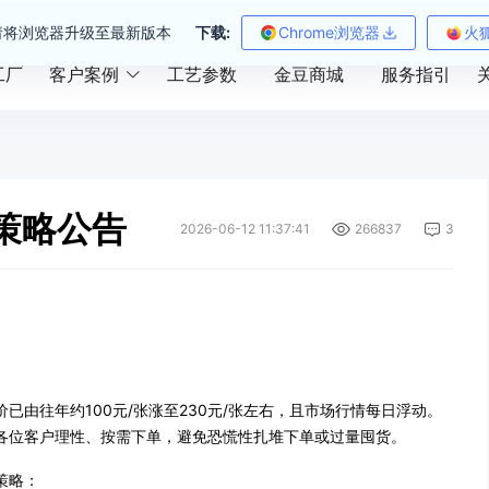
请将浏览器升级至最新版本
下载:
Chrome浏览器
火
工厂
客户案例
工艺参数
金豆商城
服务指引
策略公告
2026-06-12 11:37:41
266837
3
已由往年约100元/张涨至230元/张左右，且市场行情每日浮动。
各位客户理性、按需下单，避免恐慌性扎堆下单或过量囤货。
策略：