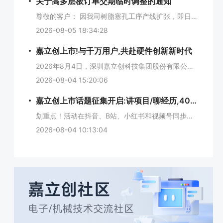
关于高多层板订单交期临时调整的通知
尊敬的客户： 因我司树脂塞孔工序产线扩张，即日起，下发的6层及以上高多层订单，交期将在原基础上后延约5天。产线调整预计持续15天左右，届时将恢复正常交期。由此给您带来的不便，我们深表歉意，感谢您的理解与支持。深圳嘉立创科技集团股份有限公司2026年8月5日
2026-08-05 18:34:28
嘉立创上市!与千万用户,共赴硬件创新新时代
2026年8月4日，深圳嘉立创科技集团股份有限公司（股票简称：嘉立创，股票代码：001232）正式登陆深圳证券交易所主板！嘉立创在深交所上市这是嘉立创发展中的重要里程碑。同时，我们还想回答三个问题：第一，嘉立创成立20年，为客户解决了哪些问题？第二，站在上市新起点，嘉立创还能为客户创造哪些新价值？第三，当AI加速走进物理世界，嘉立创如何加速硬件创新从想法变成现实？而答案，就藏在一款款从图纸落地的硬件产品里。20年前，无数工程师都遇到过同一个问题：只想打几块PCB样板，却找不到愿意接单的工厂；即使有人愿意做，成本和交期也可能把想法挡在门外。嘉立创从用户的“小问题”开始，把不同用户的订单拼在一起生产，让一块板也能做；把询价、审单、生产和物流搬到线上，让工程师不用反复找人、催单、对进度。二十年间，用户的需求不断变化，嘉立创便不断沿着客户的研发流程向前、向后延伸：从EDA/CAM工业软件，到电子元器件、PCBA，再到3D打印、CNC和FA机械电气零部件商城，把原本分散的环节接成一条连续的研发智造链路。这种变化，在机器人研发现场尤其明显。“萝博派对”团队用约120天，让全开源双足人形机器人“萝博头”从概念走向稳定奔跑。研发过程中，嘉立创为团队提供高多层PCB打样、CNC精密加工和工业级3D打印等多项服务。团队硬件工程师回忆：“晚上改完一版设计图纸，一两天就可以收到样件。”萝博派对双足人形机器人拆解图智元机器人同样面对电子与机械协同的复杂研发任务。嘉立创作为其供应链“A链”的组成部分，从EDA设计、PCB与PCBA交付到机械零部件智造，为研发提供多环节支持。逐际动力人形机器人，采用嘉立创加速控制模块，从设计到制造、版本迭代测试实现了一到两周闭环。对工程师而言，一站式服务最直接的价值，就是少花时间“追流程”，多花时间解决真正的技术问题。更快拿到样件，意味着能更早发现问题，更快修改方案，也更敢于验证那些大胆的设计。星际光年的五指灵巧手，需要在不同关节和不同版本之间持续打样、贴片和调试。星际光年市场部负责人说：“技术每周都在迭代，有时候就是改进一个关节，没几天就要在嘉立创平台下单，最快当天就能拿回样品来测试。”京东物流“狼族机器人”的研发同样需要高频迭代。其硬件研发工程师介绍：“从样机的PCB制造，到元器件采购及贴装，再到CNC加工，嘉立创支持我们每周进行3至4次的快速迭代。”优艾智合的人形机器人“凌枢”，则在25天内完成了从设计、训练到上岗的“三步走”，进入半导体制造、能源电厂等工业场景。嘉立创为其提供了从PCB设计、打样、贴装到机械零部件的一站式支持。类似的研发验证，也发生在商业航天领域。嘉立创曾为蓝箭航天“朱雀三号”首飞提供研发验证支持，助力先进航电系统快速迭代。火箭航电与机器人控制器看似属于不同产业，但对高可靠电子系统、跨环节协同和快速验证的要求高度相似：每一次设计修改，都必须尽快回到真实测试中接受检验。嘉立创所做的，正是从客户研发现场出发，把等待缩短一点，把协同做顺一点，让客户能更快拿到下一版，继续解决真正困难的问题。电子工程师对嘉立创的评价上市不是成绩单的终点，而是嘉立创继续完善服务能力的新起点。AI硬件、人形机器人、智能汽车和航空航天等新兴行业，正在把硬件研发从单点工艺竞争推向系统协同竞争。嘉立创的下一步，正是把电子和机械全产业链“一站式”服务能力，进一步组织成复杂硬件研发可持续调用的研发智造基础设施，让电子与机械、设计与制造、软件与硬件在同一体系中高效协同。速度的上限，不在于某一笔订单能有多快，而在于面对海量、多品种、高频变化的需求，整个系统仍然能够稳定履约。嘉立创的下一步，是通过数字化产线、元器件中心和信息系统，把分散的非标准需求持续组织成可预测、可追溯、可复制的工业交付能力，让“快”从一次体验沉淀为平台长期提供的确定性。截至2025年末，嘉立创在线自助下单网站注册用户超过950万，业务已覆盖全球多个国家和地区。全球化的下一步，是把中国制造长期积累的工程效率、供应链密度和柔性交付能力，转化为全球工程师能够在线调用的研发智造接口，让不同地区的创新者都能更便捷地完成设计、取料、试制和迭代。嘉立创想做的事，没有改变：持续缩短研发过程中的等待，打通电子与机械、设计与制造之间的协同，让复杂需求得到更稳定、更高效的承接，让全球工程师更从容地把想法变成实物、把第一版推进到下一版。今天，AI可以在几秒钟内生成代码、图像和产品设想。但当AI进入一副眼镜、一台机器人、一辆汽车或一条产线，它就必须面对真实世界的约束：器件是否可得，电路能否制造，结构是否匹配，功耗、散热和可靠性能否通过验证。数字世界多出一个方案，不等于物理世界就多出一件可以工作的产品。AI越快地产生新想法，制造端就越需要更快地把想法变成样机、把问题带回设计、把失败推进到下一版。未来硬件产业的竞争，不只取决于谁先想到，也取决于谁能更快试出来、改出来、交付出来。嘉立创不替客户定义最终产品，而是继续把工业软件、供应链和柔性制造连接起来，成为AI硬件进入物理世界时可以反复调用的研发智造基础设施。2006年，嘉立创从一块PCB样板出发。今天，嘉立创和全球近千万客户一起，把越来越多想法做成了看得见、摸得着、能够运行的产品。每一个认真创造的想法，正在“嘉”速走进物理世界。上市不会改变嘉立创面对客户的身份：新的订单仍在进入系统，生产线仍在运转，嘉立创仍然是工程师身边那个解决具体问题、交付下一版的伙伴。从初创到成长，从同行到共创，二十年来，嘉立创始终感谢每一位客户伙伴的信任与陪伴。在迈向新阶段的重要时刻，嘉立创特别开启上市感恩福利活动，将这份喜悦与广大客户共享。活动期间，1888元上市感恩回馈券包、金豆翻倍返还、万元奖池等多重福利同步上线，诚邀大家一起见证嘉立创上市新篇章。扫码参与活动
2026-08-04 15:20:06
嘉立创上市话题征集开启:讲项目/聊经历,400+份好礼等你拿
划重点！活动在抖音、B站、小红书和视频号同步开展投稿作品须带上#嘉立创上市投稿完成后，记得填写活动表单，提交作品链接才算报名成功
2026-08-04 10:13:04