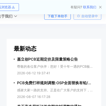
狐浏览器
有疑问?
联系我们
关于我们
下载下单助手
自动登录中
最新动态
嘉立创PCB近期定价及限量策略公告
尊敬的各位客户伙伴：您好！受十年一遇的PCB板材紧缺行情影响，覆铜板价格大幅上涨，单价已由往年约100元/张涨至230元/张左右，且市场行情每日浮动。依托板材供应商的战略备货支持，我司目前整体货源充足。恳请各位客户理性、按需下单，避免恐慌性扎堆下单或过量囤货。为优先保障广大中小客户权益，公司将调整供货定价与产能分配策略：1、板材价格将根据市场行情实时调整，优先保障中小订单性价比稳定；2、紧缺周期内实行反向阶梯定价，暂对订单面积超过50㎡的部分逐级加价；3、若订单总量超出产能，将启动客户定量配额机制；4、严禁通过拆分订单、分批下单等方式规避配额机制，一经发现，公司有权暂停接单或取消相关订单。此外，我司整体产能资源将优先向长期合作的中小客户倾斜。对于临时外来的大额订单，即便客户接受高价，公司也将视产能情况实施限量管控，必要时不予接单，以稳定保障中小客户供货。后续价格及限量策略如有调整，将不再另行公告。感谢各位客户的理解与支持！深圳嘉立创科技集团股份有限公司
2026-06-12 19:37:41
PCB免费打样规则调整:OSP全面替换有铅/无铅喷锡
感谢大家一路的支持。正是在广大客户的支持下，嘉立创已成功在深交所主板上市，股票代码：001232。再次感谢客户的信任与支持。一、免费打样规则调整从本月起，为进一步提高PCB的表面处理焊接的可靠性，嘉立创将全面推广OSP工艺替换喷锡工艺，嘉立创免费打样的规则将进行如下调整：沉金打样券：继续保留，不变喷锡工艺打样券：全面取消，由OSP全面替代其他所有规则：维持原样，不发生变化简单说，免费打样中的表面处理，从原来的有铅喷锡/无铅喷锡，统一升级为 OSP。下面聊聊为什么推荐OSP，以及它适合用在什么场合。二、为什么大力推广OSP工艺？OSP俗称铜面抗氧化处理，通过专用药水在铜皮表面生成防护膜。该工艺历经数十年迭代，技术成熟，广泛适用手机、工控、医疗、车载等高精密电路板应用场景。它的好处非常实在：1.无铅环保，适用面广OSP本身就是无铅工艺，对于没有特殊表面处理要求的板子，完全可以胜任。在很多场景下，它可以很好地替代沉金、有铅喷锡和无铅喷锡。2.焊盘平整度极高，适合SMT有铅喷锡和无铅喷锡，由于工艺原因，表面会有锡峰和凹凸不平。而OSP仅仅是一层极薄的有机保护膜，基材铜面极其平整，对高密度、细间距的SMT焊接极为有利，能大幅减少连锡、虚焊等问题。3.可焊接性优于无铅喷锡OSP不上锡的投诉远低于无铅喷锡。从技术原理上看看，为什么OSP的焊接性好很多。豆包解释：4.未贴片前返工极其方便OSP的另一大好处是，焊接前的返工非常容易。如果板子存放时间较长，表面看起来有氧化迹象，可以直接寄回嘉立创，我们免费帮您过一遍OSP水平线进行返工，处理完便光亮如新。而无论是有铅还是无铅喷锡，都很难做到这样干净利落的返工。豆包解释：5.OSP已被各行各业大量应用目前，OSP已经广泛应用于汽车电子、工控安防、新能源、医疗电子等各行各业。豆包解释：三、OSP也不能包打天下，这些场景请留意就像硬币有正反面，OSP并不能完全替代沉金、有铅喷锡和无铅喷锡。以下几种情况，需要根据实际要求选择其他表面处理：频繁插拔的金手指：金手指的性能要求，仅适合沉金，不适合OSP。半孔模块板：半孔板的半孔要进行二次焊接，OSP过完高温后，如果长期存放，则不能进行二次焊接。军工领域：部分军工板指定有铅喷锡，无铅喷锡和沉金都不行，OSP自然也不适合。明确不允许OSP的特定应用场景四、OSP线路板在SMT贴片加工中实操注意事项为了让OSP发挥最佳焊接效果，有几点简单的注意事项：尽量在48～72小时内完成焊接。贴片过完回流焊后，如果需要补焊插件，不要长时间搁置，以免裸铜氧化导致上锡不良。常规工艺下，OSP板可支持最多2次回流焊加2次波峰焊。如果超出4次焊接，则不适合OSP工艺。如果您对嘉立创OSP工艺有任何疑问或建议，可扫描下方二维码，进企业微信群交流。
2026-08-07 16:17:28