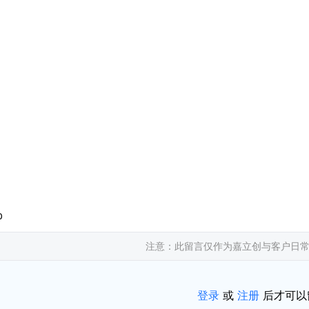
0
注意：此留言仅作为嘉立创与客户日
登录
或
注册
后才可以