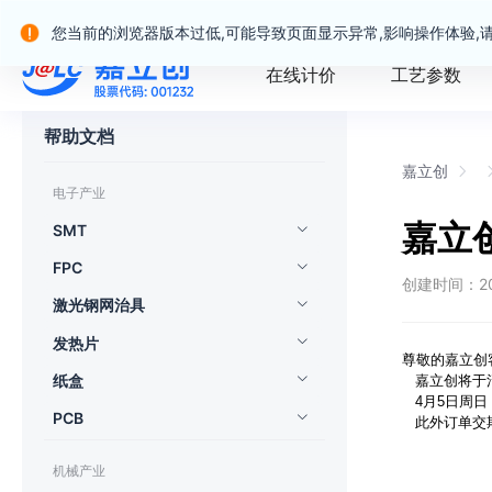
嘉立创产业服务站群
您当前的浏览器版本过低,可能导致页面显示异常,影响操作体验,
在线计价
工艺参数
帮助文档
嘉立创
电子产业
嘉立
SMT
FPC
创建时间：2022
激光钢网治具
发热片
尊敬的嘉立创
纸盒
   嘉立创
   4月5日
PCB
   此外订
机械产业