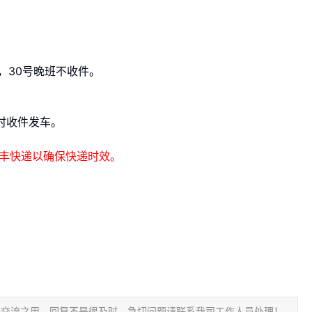
，30号晚班不收件。
时收件发车。
丰快递以确保快递时效。
常交流之用，回复不是很及时，急切问题请联系我司工作人员处理！