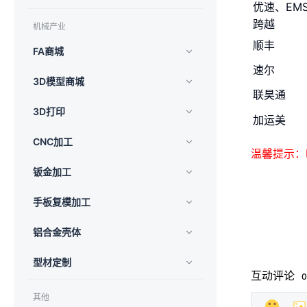
优速、EM
跨越
机械产业
顺丰
FA商城
速尔
3D模型商城
联昊通
3D打印
加运美
CNC加工
温馨提示：
钣金加工
手板复模加工
铝合金壳体
型材定制
互动评论
0
其他