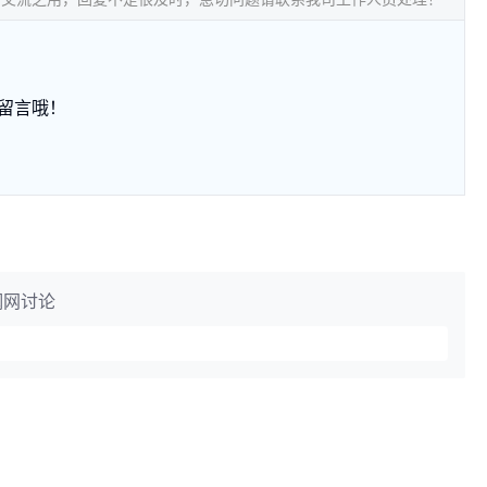
留言哦！
钢网讨论