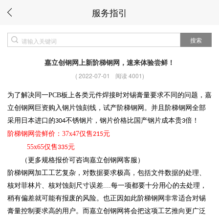
服务指引
搜索
嘉立创钢网上新阶梯钢网，速来体验尝鲜！
(
2022-07-01
阅读 4001
)
为了解决同一
PCB
板上各类元件焊接时对锡膏量要求不同的问题，嘉
立创钢网巨资购入钢片蚀刻线，试产阶梯钢网。并且阶梯钢网全部
采用日本进口的
不锈钢片，钢片价格比国产钢片成本贵
倍！
304
3
阶梯钢网尝鲜价：37x47仅售
元
215
55x65仅售
元
335
（更多规格报价可咨询嘉立创钢网客服）
阶梯钢网加工工艺复杂，对数据要求极高，包括文件数据的处理、
核对菲林片、核对蚀刻尺寸误差
....
每一项都要十分用心的去处理，
稍有偏差就可能有报废的风险。也正因如此阶梯钢网非常适合对锡
膏量控制要求高的用户。而嘉立创钢网将会把这项工艺推向更广泛