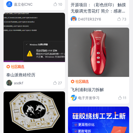
嘉立创CNC
10
开源项目：（彩色丝印） 触摸
无极调光雪花灯 简介：感谢大
家对雪花灯的支持，我做了一
D40TER32Y6
73
个彩色丝印版的 开源链接：[h
ttps://oshwhub.com/mond
raker/chu-mo-wu-ji-diao-
guang-xue-hua-deng-tao-
ci-deng-si-xin-shou-xiao-
bai-ye-ke-yi-zuo-_2023-0
9-14_07-48-08] #DIY设计#
#消费电子# #声光设计#
泰山派救砖经历
asdkf
27
飞利浦剃须刀拆解
电子开发学习
11