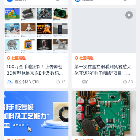
第一次在嘉立创看到笑君愁大
100万金币池狂欢！上传原创
佬开源的“电子蝴蝶”项目，我
3D模型兑换京东E卡及数码潮
就被它深深吸引了。精致的P
礼
李白
33
嘉立创3D打印
12
CB设计，灵动的蝴蝶造型，
还有那若隐若现的呼吸灯效，
无不彰显着创作者的巧思和电
子设计的魅力。 作为一个硬件
小白，我怀着忐忑的心情，决
定挑战自我，尝试复刻这个项
目。从下载Gerber文件到嘉
立创下单，从焊接元器件到调
试代码，每一步都充满了未知