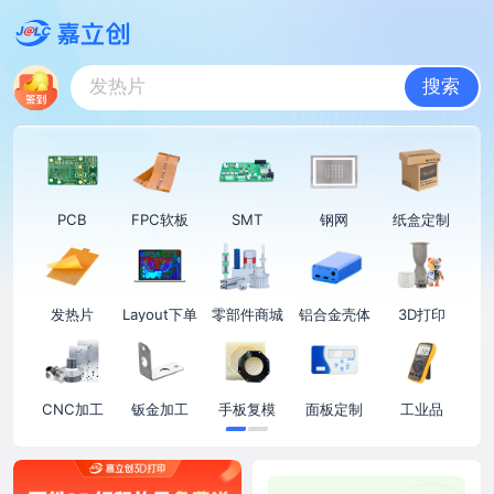
为什么坚持用好纸盒“装PCB”？
发热片
搜索
铝合金壳体
PCB
FPC软板
SMT
钢网
纸盒定制
元
发热片
Layout下单
零部件商城
铝合金壳体
3D打印
CNC加工
钣金加工
手板复模
面板定制
工业品