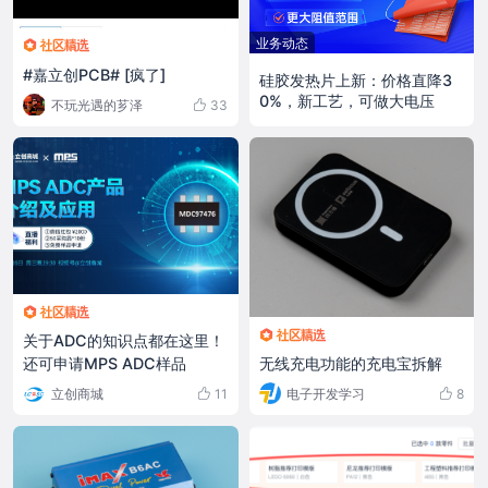
业务动态
#嘉立创PCB# [疯了]
硅胶发热片上新：价格直降3
0%，新工艺，可做大电压
不玩光遇的芗泽
33
关于ADC的知识点都在这里！
无线充电功能的充电宝拆解
还可申请MPS ADC样品
电子开发学习
8
立创商城
11