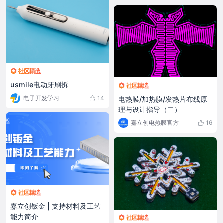
usmile电动牙刷拆
电子开发学习
14
电热膜/加热膜/发热片布线原
理与设计指导（二）
嘉立创电热膜官方
16
嘉立创钣金 | 支持材料及工艺
能力简介