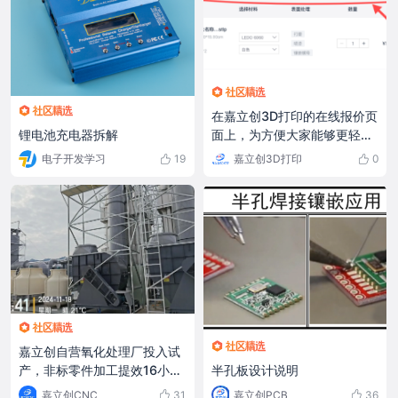
在嘉立创3D打印的在线报价页
面上，为方便大家能够更轻松
锂电池充电器拆解
快捷地完成打印设置，我们提
嘉立创3D打印
0
电子开发学习
19
供了免费打样模板，只需一键
选择，即可快速生成打样设
置。如此一来，即使是3D打印
新手也能轻松上手，有效提升
了整个下单流程的使用体验和
效率。 #嘉立创3D打印# #嘉
立创免费3D打印# #DIY设计#
嘉立创自营氧化处理厂投入试
半孔板设计说明
产，非标零件加工提效16小
时！
嘉立创PCB
36
嘉立创CNC
31