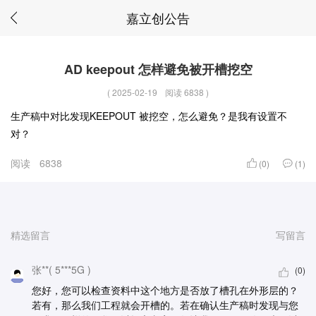
嘉立创公告
AD keepout 怎样避免被开槽挖空
(
2025-02-19
阅读 6838
)
生产稿中对比发现KEEPOUT 被挖空，怎么避免？是我有设置不
对？
阅读
6838
(0)
(1)
精选留言
写留言
张**( 5***5G )
(0)
您好，您可以检查资料中这个地方是否放了槽孔在外形层的？
若有，那么我们工程就会开槽的。若在确认生产稿时发现与您