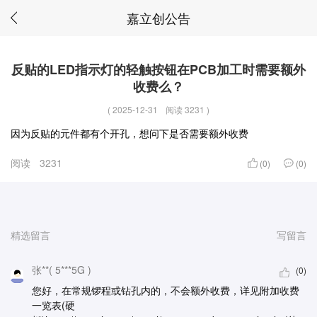
嘉立创公告
反贴的LED指示灯的轻触按钮在PCB加工时需要额外
收费么？
(
2025-12-31
阅读 3231
)
因为反贴的元件都有个开孔，想问下是否需要额外收费
阅读
3231
(0)
(0)
精选留言
写留言
张**( 5***5G )
(0)
您好，在常规锣程或钻孔内的，不会额外收费，详见附加收费
一览表(硬