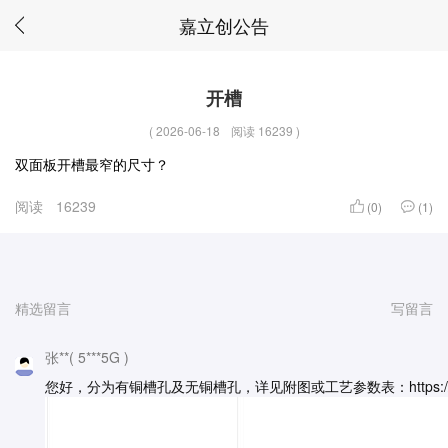
嘉立创公告
开槽
(
2026-06-18
阅读 16239
)
双面板开槽最窄的尺寸？
阅读
16239
(0)
(1)
精选留言
写留言
张**( 5***5G )
您好，分为有铜槽孔及无铜槽孔，详见附图或工艺参数表：https://www.jlc.