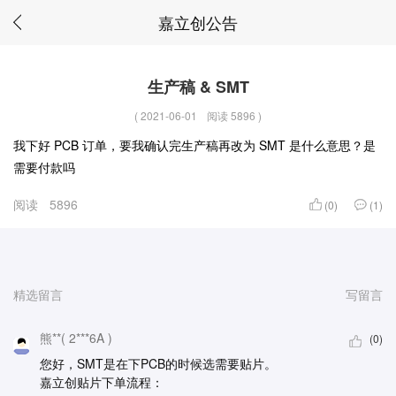
嘉立创公告
生产稿 & SMT
(
2021-06-01
阅读 5896
)
我下好 PCB 订单，要我确认完生产稿再改为 SMT 是什么意思？是
需要付款吗
阅读
5896
(0)
(1)
精选留言
写留言
熊**( 2***6A )
(0)
您好，SMT是在下PCB的时候选需要贴片。
嘉立创贴片下单流程：