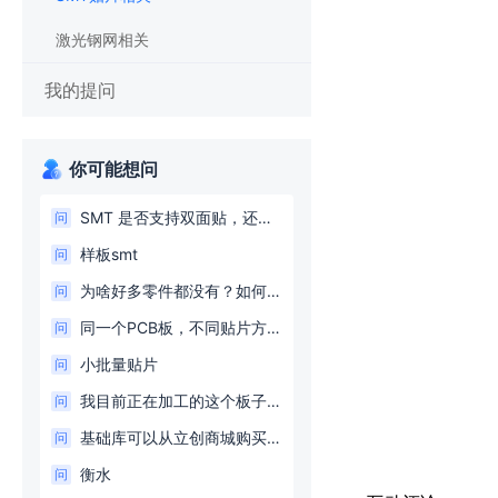
激光钢网相关
我的提问
你可能想问
SMT 是否支持双面贴，还是单面贴，是人工，还是机器
问
样板smt
问
为啥好多零件都没有？如何避免
问
同一个PCB板，不同贴片方案如何下单？
问
小批量贴片
问
我目前正在加工的这个板子能贴片吗，元件都有吗，做好价格？
问
基础库可以从立创商城购买直接发到SMT分部吗？
问
衡水
问