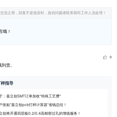
常交流之用，回复不是很及时，急切问题请联系我司工作人员处理！
言哦！
0
找到货。
打样指导
于：嘉立创SMT订单加收"特殊工艺费"
户发贴“嘉立创pcb打样计算器”省钱总结！
立创将开通四层板0.2/0.4高精密过孔的增值服务！