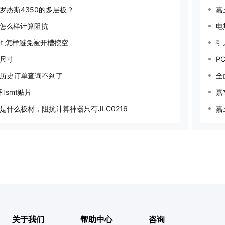
罗杰斯4350的多层板？
嘉
层板怎么样计算阻抗
电
pout 怎样避免被开槽挖空
尺寸
P
历史订单查询不到了
全
和smt贴片
嘉
板是什么板材，阻抗计算神器只有JLC0216
嘉
关于我们
帮助中心
咨询