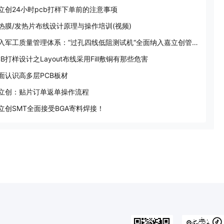
立创24小时pcb打样下单前的注意事项
热膜/发热片布线设计原理与操作培训(视频)
引入军工质量管理体系：”过孔四线低阻测试机“全面纳入嘉立创管控体系
CB打样设计之Layout布线采用Fill敷铜有那些危害
面认识高多层PCB板材
立创：贴片订单返单操作流程
立创SMT全面接受BGA寄料焊接！