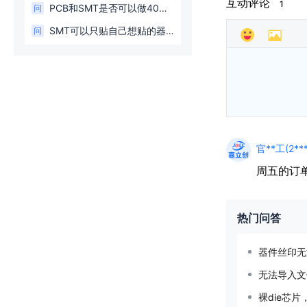
互动评论
1
PCB和SMT是否可以做40片呢？
问
SMT可以只贴自己想贴的器件
问
官**工(2**
周五的订
热门问答
器件丝印无
无法导入文
裸die芯片，