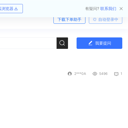
狐浏览器
有疑问?
联系我们
下载下单助手
自动登录中
我要提问
2***0A
5496
1