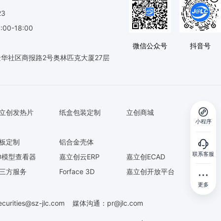
23
0-18:00
微信公众号
抖音号
华社区商报路2号奥林匹克大厦27层
立创发热片
纸盒包装定制
立创商城
小程序
板定制
铝合金壳体
联系客服
D模型查看器
嘉立创云ERP
嘉立创ECAD
三方服务
Forface 3D
嘉立创开放平台
更多
ecurities@sz-jlc.com
媒体沟通：
pr@jlc.com