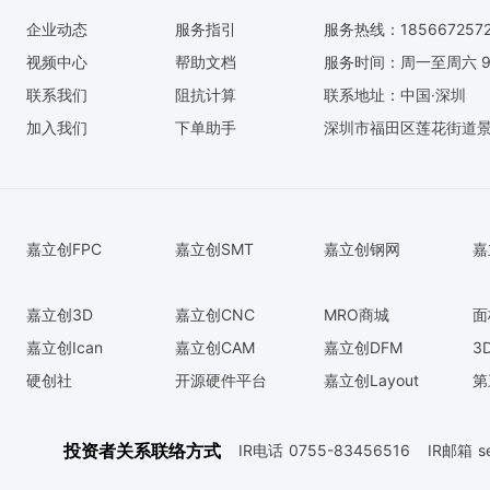
企业动态
服务指引
服务热线：185667257
视频中心
帮助文档
服务时间：周一至周六 9:0
联系我们
阻抗计算
联系地址：中国·深圳
加入我们
下单助手
深圳市福田区莲花街道景
嘉立创FPC
嘉立创SMT
嘉立创钢网
嘉
嘉立创3D
嘉立创CNC
MRO商城
面
嘉立创Ican
嘉立创CAM
嘉立创DFM
3
硬创社
开源硬件平台
嘉立创Layout
第
投资者关系联络方式
IR电话
0755-83456516
IR邮箱
s