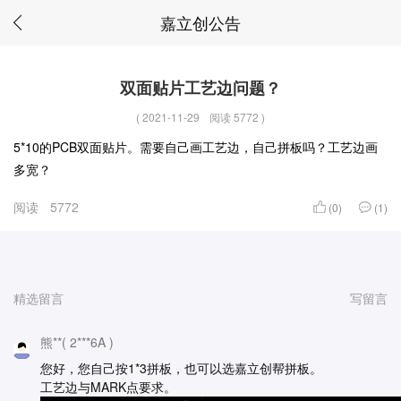
嘉立创公告
双面贴片工艺边问题？
(
2021-11-29
阅读 5772
)
5*10的PCB双面贴片。需要自己画工艺边，自己拼板吗？工艺边画
多宽？
阅读
5772
(0)
(1)
精选留言
写留言
熊**( 2***6A )
您好，您自己按1*3拼板，也可以选嘉立创帮拼板。
工艺边与MARK点要求。