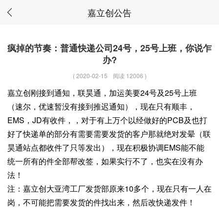
嘉立创公告
疯掉的节奏：普通快递公司24号，25号上班，你说乍
办?
(
2020-02-15
阅读 12006
)
嘉立创刚接到通知，联昊通，加运美要24号及25号上班
（速尔，优速暂没有接到推迟通知），现在只有顺丰，
EMS，JD有收件，，对于有上万个以经做好的PCB及也打
好了快递单的部分有需要需要发货的客户那就绝对发晕（联
昊通站点都收件了只等发出），现在积极协调EMS能不能
统一所有的件全部帮改签，如果实行不了，也实在没有办
法！
注：嘉立创大亚湾工厂发货部原来10多个，现在只有一人在
岗，不可能把需要发货的件找出来，然后改快递发件！