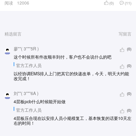
阅读
12006
(0)
(11)
精选留言
写留言
廖**( 3***5R )
(0)
这个时候所有件改顺丰到付，客户也不会说什么的吧
官方工作人员
(0)
以经协调EMS排人上门把其它的快递改单，今天，明天大约能
改完成！
刘**( 3***6A )
(0)
4层板pcb什么时候能开始做
官方工作人员
(0)
4层板压合现在以安排人员小规模复工，基本恢复的话要10天左
右的时间！