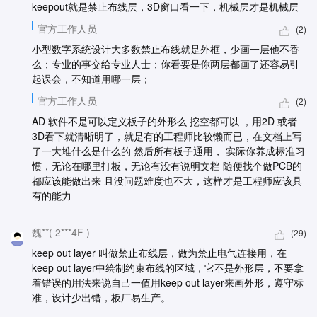
keepout就是禁止布线层，3D窗口看一下，机械层才是机械层
官方工作人员
(2)
小型数字系统设计大多数禁止布线就是外框，少画一层他不香
么；专业的事交给专业人士；你看要是你两层都画了还容易引
起误会，不知道用哪一层；
官方工作人员
(2)
AD 软件不是可以定义板子的外形么 挖空都可以 ，用2D 或者
3D看下就清晰明了，就是有的工程师比较懒而已，在文档上写
了一大堆什么是什么的 然后所有板子通用， 实际你养成标准习
惯，无论在哪里打板，无论有没有说明文档 随便找个做PCB的
都应该能做出来 且没问题难度也不大，这样才是工程师应该具
有的能力
魏**( 2***4F )
(29)
keep out layer 叫做禁止布线层，做为禁止电气连接用，在
keep out layer中绘制约束布线的区域，它不是外形层，不要拿
着错误的用法来说自己一值用keep out layer来画外形，遵守标
准，设计少出错，板厂易生产。