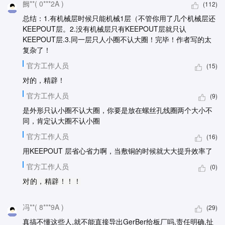
阙**( 0***2A )
(112)
总结：1.有机械层时候只能机械1层（不管你用了几个机械层还
KEEPOUT层。2.没有机械层只有KEEPOUT层就只认
KEEPOUT层.3.同一层只人小圈不认大圈！完毕！作者写的太
复杂了！
官方工作人员
(15)
对的，精辟！
官方工作人员
(9)
是外形只认小圈不认大圈，你要是放在螺丝孔线圈两个大小不
同，肯定认大圈不认小圈
官方工作人员
(16)
用KEEPOUT 层省心省力啊，当敷铜的时候就大大提升效率了
官方工作人员
(0)
对的，精辟！！！
冯**( 8***9A )
(29)
真搞不懂这些人,就不能直接导出GerBer给板厂吗,责任明确,扯