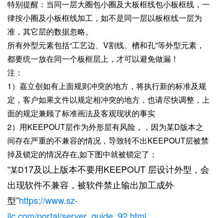
特别提醒：当同一层大圈包小圈及大板框线包小板框线，一
律按小圈及小板框线加工，如不是同一层以板框线一层为
准，其它层的数据忽略。
所有外型元素包括“工艺边、V割线、槽和孔”等外型元素，
都要统一放在同一个板框层上，才可以避免做漏！
注：
1）嘉立创如有上面规则冲突的地方，将执行新的标准及规
定，客户如果文件以规定相冲突的地方，也请尽快调整，上
面的规定兼顾了标准画法及客观现状的事实
2）用KEEPOUT层作为外形层有风险，，因为某D版本之
间存在严重的不兼容的情况，导致转不出KEEPOUT层被禁
掉及锁定的情况存在,如下图中就被锁定了：
“
17及以上版本不要用KEEPOUT 层设计外型，会
某D
出现软件不兼容，被软件禁止输出加工成外
型”
https://www.sz-
jlc.com/portal/server_guide_92.html