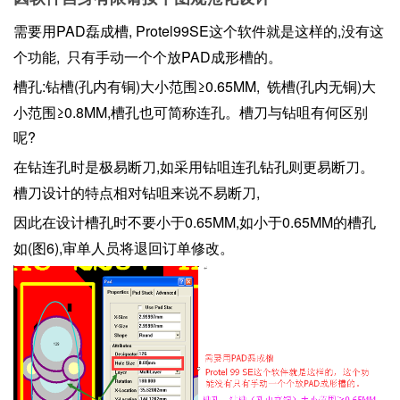
PAD磊成槽, Protel99SE这个软件就是这样的,没有这
需要用
个功能, 只有手动一个个放PAD成形槽的。
:钻槽(孔内有铜)大小范围≥0.65MM, 铣槽(孔内无铜)大
槽孔
小范围≥0.8MM,槽孔也可简称连孔。槽刀与钻咀有何区别
呢?
,如采用钻咀连孔钻孔则更易断刀。
在钻连孔时是极易断刀
槽刀设计的特点相对钻咀来说不易断刀,
0.65MM,如小于0.65MM的槽孔
因此在设计槽孔时不要小于
如(图6),审单人员将退回订单修改。