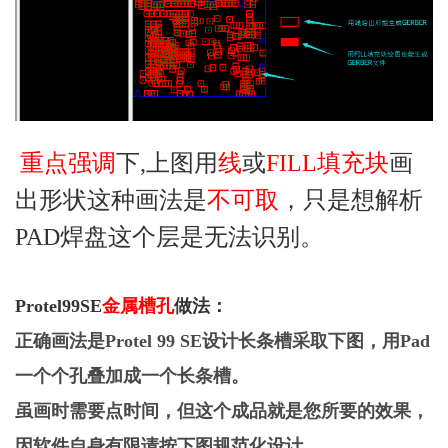
重点强调
下
,上图用
线
或
FILL填充块
画
出形状这种画法是
不可取
，只是想解析
PAD焊盘这个层是无法识别。
Protel99SE
金属槽孔
做法：
正确画法是
Protel 99 SE设计长条槽采取下图，用Pad
一个个孔叠加成一个长条槽。
虽画时需要点时间，但这个成品就是您所要的效果，
因软件自身有限请按下图规范化设计