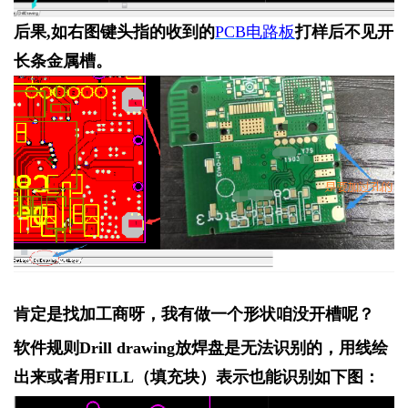
后果
,如右图键头指的收到的
PCB电路板
打样后不见开
长条金属槽。
肯定是找加工商呀，我有做一个形状咱没开槽呢？
软件规则
Drill drawing放焊盘是无法识别的，用线绘
出来或者用FILL（填充块）表示也能识别如下图：