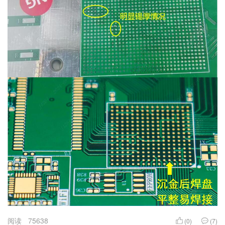
阅读
75638
(0)
(7)