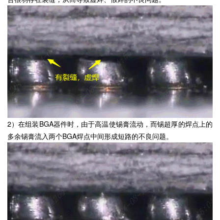
2）在组装BGA器件时，由于高温使锡膏流动，而锡超厚的焊点上的
多余锡膏流入两个BGA焊点中间形成短路的不良问题。