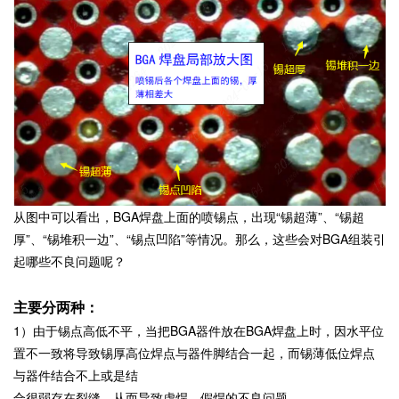
从图中可以看出，BGA焊盘上面的喷锡点，出现“锡超薄”、“锡超
厚”、“锡堆积一边”、“锡点凹陷”等情况。那么，这些会对BGA组装引
起哪些不良问题呢？
主要分两种：
1）由于锡点高低不平，当把BGA器件放在BGA焊盘上时，因水平位
置不一致将导致锡厚高位焊点与器件脚结合一起，而锡薄低位焊点
与器件结合不上或是结
合很弱存在裂缝，从而导致虚焊、假焊的不良问题。