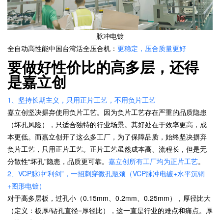
脉冲电镀
全自动高性能中国台湾活全压合机：
更稳定，压合质量更好
要做好性价比的高多层，还得
是嘉立创
1、坚持长期主义，只用正片工艺，不用负片工艺
嘉立创坚决摒弃使用负片工艺。因为负片工艺存在严重的品质隐患
（坏孔风险），只适合独特的行业场景。其好处在于效率更高，成
本更低。而嘉立创开了这么多工厂，为了保障品质，始终坚决摒弃
负片工艺，只用正片工艺。正片工艺虽然成本高、流程长，但是无
分散性“坏孔”隐患，品质更可靠。
嘉立创所有工厂均为正片工艺
。
2、VCP脉冲“利剑”，一招刺穿微孔瓶颈（VCP脉冲电镀+水平沉铜
+图形电镀）
对于高多层板，过孔小（0.15mm、0.2mm、0.25mm），厚径比大
（定义：板厚/钻孔直径=厚径比），这一直是行业的难点和痛点。厚