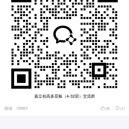
嘉立创高多层板（4-32层）交流群
阅读
10963
(0)
(1)