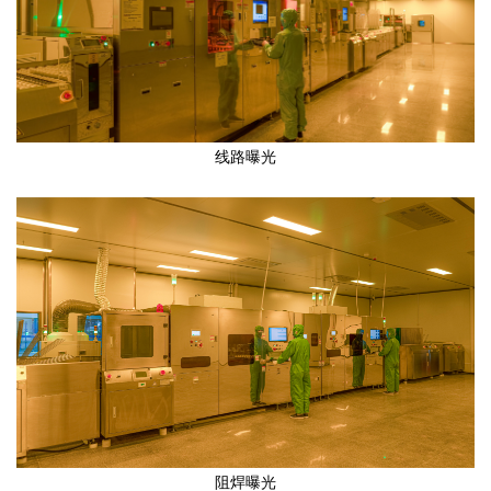
线路曝光
阻焊曝光