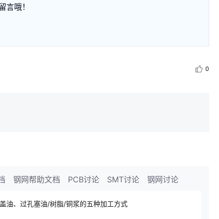
留言哦！
0
档
钢网帮助文档
PCB讨论
SMT讨论
钢网讨论
盖油、过孔塞油/树脂/铜浆的五种加工方式