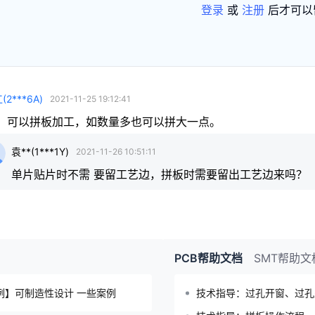
登录
或
注册
后才可以
工
(
2***6A
)
2021-11-25 19:12:41
，可以拼板加工，如数量多也可以拼大一点。
袁**
(
1***1Y
)
2021-11-26 10:51:11
单片贴片时不需 要留工艺边，拼板时需要留出工艺边来吗？
PCB帮助文档
SMT帮助文
例】可制造性设计 一些案例
技术指导：过孔开窗、过孔