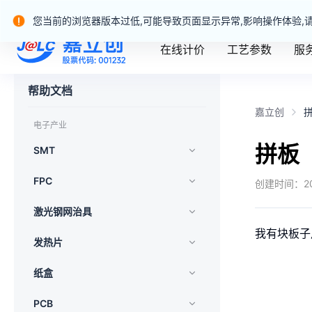
嘉立创产业服务站群
您当前的浏览器版本过低,可能导致页面显示异常,影响操作体验,
在线计价
工艺参数
服
嘉立创一站式制造业务官网
帮助文档
嘉立创
电子产业
拼板
SMT
FPC
创建时间：
2
激光钢网治具
我有块板子
发热片
纸盒
PCB