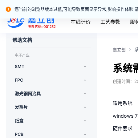
嘉立创产业服务站群
您当前的浏览器版本过低,可能导致页面显示异常,影响操作体验,
在线计价
工艺参数
服
嘉立创一站式制造业务官网
帮助文档
嘉立创
电子产业
系统
SMT
FPC
创建时间：
2
激光钢网治具
适用系统
发热片
windows 
纸盒
硬件要求
PCB