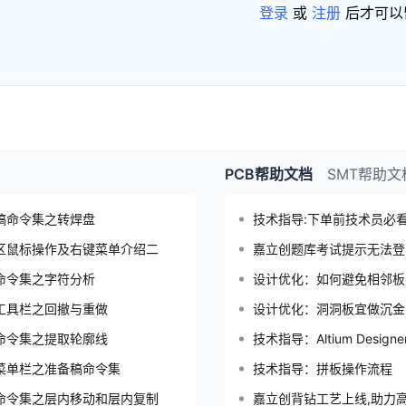
登录
或
注册
后才可以
PCB帮助文档
SMT帮助文
稿命令集之转焊盘
技术指导:下单前技术员必
区鼠标操作及右键菜单介绍二
嘉立创题库考试提示无法登
命令集之字符分析
设计优化：如何避免相邻板
工具栏之回撤与重做
设计优化：洞洞板宜做沉金
命令集之提取轮廓线
技术指导：Altium Desig
菜单栏之准备稿命令集
技术指导：拼板操作流程
命令集之层内移动和层内复制
嘉立创背钻工艺上线,助力