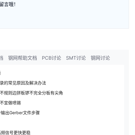
留言哦！
档
钢网帮助文档
PCB讨论
SMT讨论
钢网讨论
看
录的常见原因及解决办法
不规则边拼板锣不完全分板有尖角
不宜做喷锡
ner输出Gerber文件步骤
高频信号更快更稳