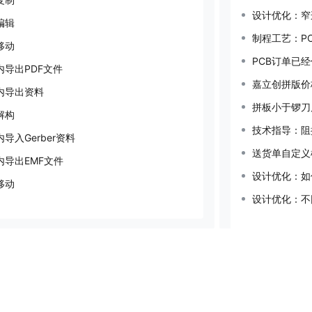
设计优化：窄
编辑
制程工艺：P
移动
PCB订单已
内导出PDF文件
嘉立创拼版价
内导出资料
拼板小于锣刀
解构
技术指导：阻
导入Gerber资料
送货单自定义
内导出EMF文件
设计优化：如
移动
设计优化：不