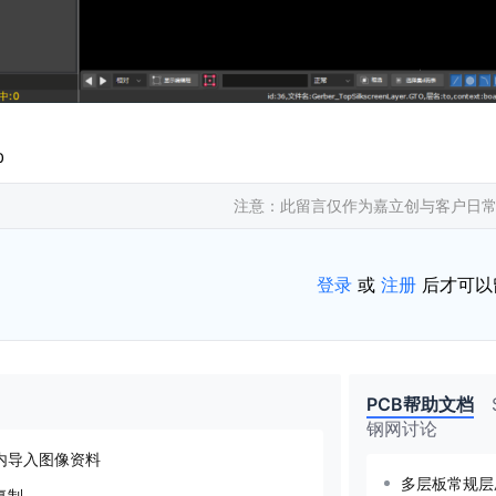
0
注意：此留言仅作为嘉立创与客户日
登录
或
注册
后才可以
PCB帮助文档
钢网讨论
内导入图像资料
多层板常规层
复制