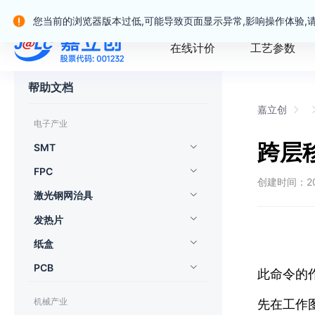
嘉立创产业服务站群
您当前的浏览器版本过低,可能导致页面显示异常,影响操作体验,
在线计价
工艺参数
帮助文档
嘉立创
电子产业
跨层
SMT
FPC
创建时间：2022
激光钢网治具
发热片
纸盒
PCB
此命令的
机械产业
先在工作