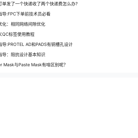
订单发了一个快递收了两个快递费怎么办?
指导:FPC下单前技术员必看
优化：相同网络间隙优化
义QC标签使用教程
导:PROTEL AD和PADS有铜槽孔设计
指导：阻抗设计基本知识
der Mask与Paste Mask有啥区别呢？