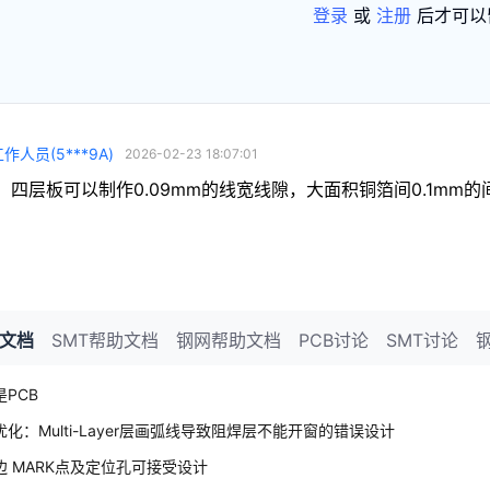
登录
或
注册
后才可以
工作人员
(
5***9A
)
2026-02-23 18:07:01
，四层板可以制作0.09mm的线宽线隙，大面积铜箔间0.1m
！
助文档
SMT帮助文档
钢网帮助文档
PCB讨论
SMT讨论
PCB
化：Multi-Layer层画弧线导致阻焊层不能开窗的错误设计
边 MARK点及定位孔可接受设计