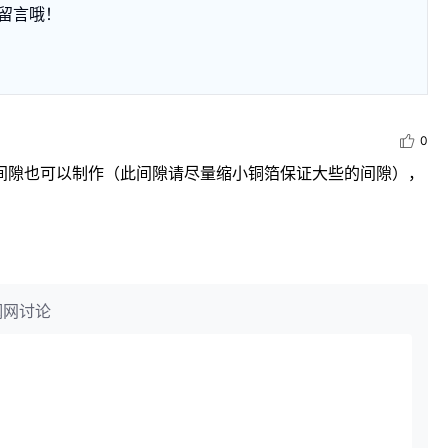
留言哦！
0
m的间隙也可以制作（此间隙请尽量缩小铜箔保证大些的间隙），
钢网讨论