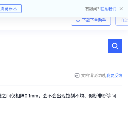
狐浏览器
有疑问?
联系我们
下载下单助手
自动
文档错误过时,
我要反馈
线之间仅相隔0.1mm，会不会出现蚀刻不均、似断非断等问