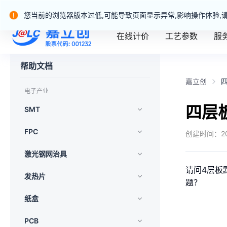
嘉立创产业服务站群
您当前的浏览器版本过低,可能导致页面显示异常,影响操作体验,
在线计价
工艺参数
服
嘉立创一站式制造业务官网
帮助文档
嘉立创
电子产业
四层
SMT
FPC
创建时间：
2
激光钢网治具
请问4层板
发热片
题？
纸盒
PCB