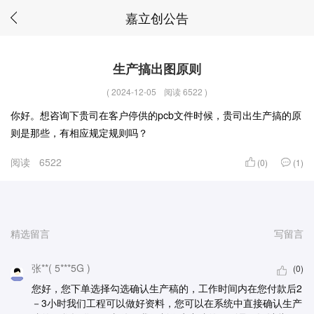
嘉立创公告
生产搞出图原则
(
2024-12-05
阅读 6522
)
你好。想咨询下贵司在客户停供的pcb文件时候，贵司出生产搞的原
则是那些，有相应规定规则吗？
阅读
6522
(0)
(1)
精选留言
写留言
张**( 5***5G )
(0)
您好，您下单选择勾选确认生产稿的，工作时间内在您付款后2
－3小时我们工程可以做好资料，您可以在系统中直接确认生产