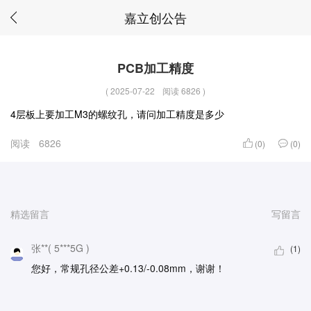
嘉立创公告
PCB加工精度
(
2025-07-22
阅读 6826
)
4层板上要加工M3的螺纹孔，请问加工精度是多少
阅读
6826
(0)
(0)
精选留言
写留言
张**( 5***5G )
(1)
您好，常规孔径公差+0.13/-0.08mm，谢谢！