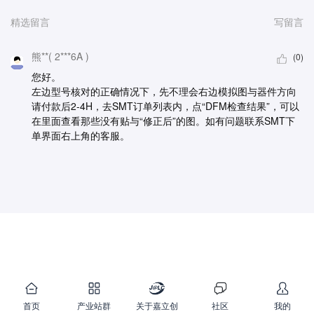
精选留言
写留言
熊**( 2***6A )
(0)
您好。
左边型号核对的正确情况下，先不理会右边模拟图与器件方向
请付款后2-4H，去SMT订单列表内，点“DFM检查结果”，可以
在里面查看那些没有贴与“修正后”的图。如有问题联系SMT下
单界面右上角的客服。
首页
产业站群
关于嘉立创
社区
我的