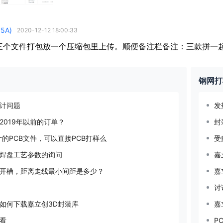
5A)
2020-12-12 18:00:33
三个文件打包放一个压缩包里上传。顺便备注栏备注：三款拼一
钢网打
设计问题
2019年以前的订单？
封
计的PCB文件，可以直接PCB打样么
受
焊盘工艺参数的询问
嘉
上开槽，距离走线最小间距是多少？
嘉
讨
如何下载嘉立创3D封装库
嘉
看
P