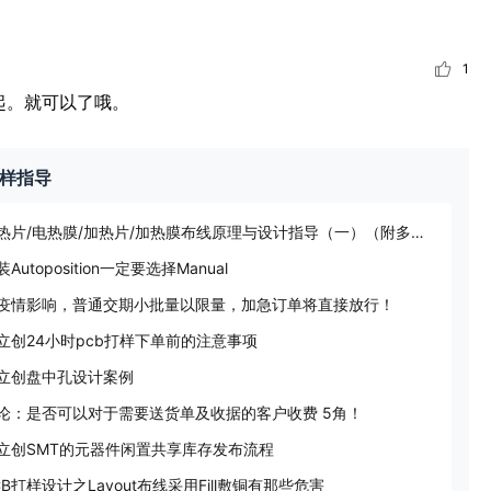
1
起。就可以了哦。
样指导
发热片/电热膜/加热片/加热膜布线原理与设计指导（一）（附多种发热基材的电阻率列表）
装Autoposition一定要选择Manual
疫情影响，普通交期小批量以限量，加急订单将直接放行！
立创24小时pcb打样下单前的注意事项
立创盘中孔设计案例
论：是否可以对于需要送货单及收据的客户收费 5角！
立创SMT的元器件闲置共享库存发布流程
CB打样设计之Layout布线采用Fill敷铜有那些危害