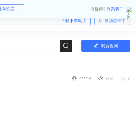
狐浏览器
有疑问?
联系我们
下载下单助手
自动登录中
我要提问
4***1A
6751
3