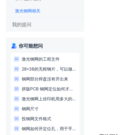
激光钢网相关
我的提问
你可能想问
激光钢网的工程文件
问
28*38的无框钢片，可以做多个不同的80*80的钢片吗，
问
钢网部分焊盘没有开出来
问
拼版PCB 钢网定位如何才能定位准确。
问
激光钢网上丝印机用多大的合适
问
钢网尺寸
问
投钢网文件格式
问
钢网如何开定位孔，用于手工挂锡膏
问