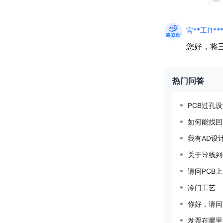
官**工(1***
您好，将
热门问答
PCB过孔
如何能找回
我有AD设
关于导线到
请问PCB
冷门工艺
你好，请问
发票在哪里