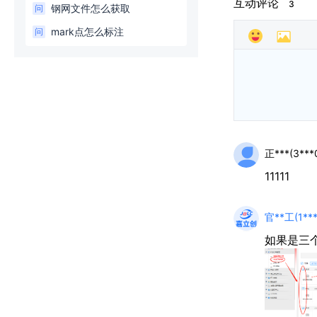
互动评论
3
钢网文件怎么获取
问
mark点怎么标注
问
正***(3***
11111
官**工(1***
如果是三