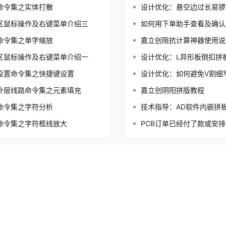
命令集之实体打散
设计优化：悬空边过长易锣
区鼠标操作及右键菜单介绍三
如何用下单助手查看及确认
命令集之单字缩放
嘉立创阻抗计算神器使用说
区鼠标操作及右键菜单介绍一
设计优化：L异形板倒扣拼
设置命令集之快捷键设置
设计优化：如何避免V割细
外层线路命令集之元素填充
嘉立创阴阳拼版教程
命令集之字符分析
技术指导：AD软件内嵌拼
命令集之字符框线放大
PCB订单已经付了款或安