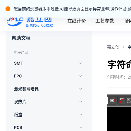
嘉立创产业服务站群
您当前的浏览器版本过低,可能导致页面显示异常,影响操作体验,
在线计价
工艺参数
服
嘉立创一站式制造业务官网
帮助文档
嘉立创
电子产业
字符
SMT
FPC
创建时间：
2
激光钢网治具
发热片
纸盒
PCB