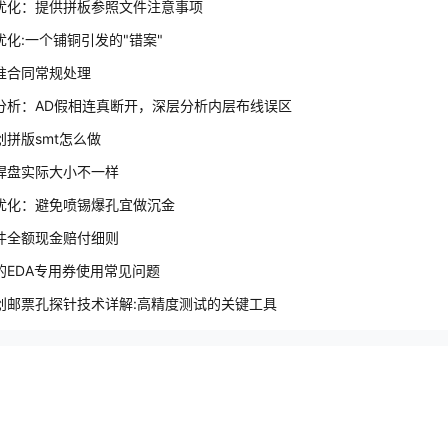
优化：提供拼板参照文件注意事项
优化:一个铺铜引发的"错案"
准合同常规处理
分析：AD假相连真断开，深层分析内层布线误区
创拼版smt怎么做
焊盘实际大小不一样
优化：避免喷锡爆孔宜做沉金
件全额现金赔付细则
的EDA专用券使用常见问题
创邮票孔探针技术详解:高精度测试的关键工具