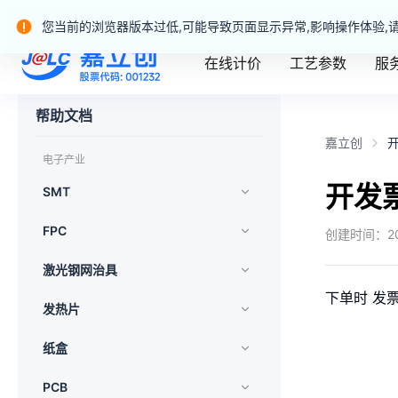
嘉立创产业服务站群
您当前的浏览器版本过低,可能导致页面显示异常,影响操作体验,
在线计价
工艺参数
服
嘉立创一站式制造业务官网
帮助文档
嘉立创
电子产业
开发
SMT
FPC
创建时间：
2
激光钢网治具
下单时 发
发热片
纸盒
PCB