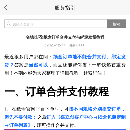
服务指引
搜索
省钱技巧!纸盒订单合并支付与绑定发货教程
(
2025-12-11
阅读 6111
)
最近很多用户都在问：
纸盒订单能不能合并支付、绑定发
货？
答案是
当然可以
，而且还能帮你省下一笔快递首重费
用！本期内容为大家整理了详细教程！赶紧码住！
一、订单合并支付教程
1、在纸盒官网平台下单时，可
按不同规格分别提交订单，
但先不要付款；
之后
进入【嘉立创客户中心→纸盒包装定制
→订单列表】
，即可操作合并支付。