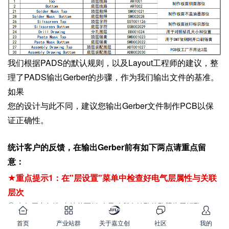
我们根据PADS的默认规则，以及Layout工程师的建议，整
理了PADS输出Gerber的步骤，作为我们输出文件的基准。
如果
您的设计与此不同，建议您
输出Gerber文件制作PCB以保
证正确性
。
统计客户的反馈，在输出Gerber前有如下两点请重点留
意：
★
重点提示1：在"层设置"菜单中检查好电气层属性与关联
层次
① 电气层中勾选"支持单面板"会导致所有钻孔的孔壁为无铜孔
② 关联层没有搭配好会导致输出Gerber文件出错
首页
产业站群
关于嘉立创
社区
我的