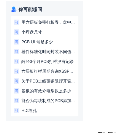
你可能想问
用六层板免费打板券，盘中孔尺寸最小多少？
问
小焊盘尺寸
问
PCB UL号是多少
问
器件标准化时同封装不同值的器件无法标准化
问
醉经3个月PCB打样没有记录
问
六层板打样周期咨询XSSPROBE9
问
关于PCB走线覆铜阻焊开窗增加钢网开窗的标准问题
问
基板的有效介电常数是多少
问
能否为每块制成的PCB添加唯一板号？
问
HDI埋孔
问