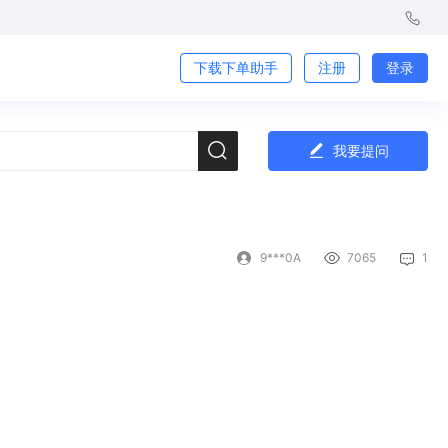
下载下单助手
注册
登录
我要提问
9***0A
7065
1