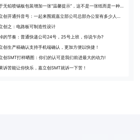
对于无铅喷锡板包装增加一张“温馨提示”，这不是一张纸而是一种对待事情的态度！
嘉立创开通抖音号：一起来围观嘉立部公司总部办公室有多少人在办公：)
立创之：电路板可制造性设计
掉的节奏：普通快递公司24号，25号上班，你说乍办?
立创生产稿确认支持手机端确认，更加方便以快捷！
立创SMT打样晒图：你们的认可是我们前进最大的动力!
果诉苦能让你快乐，嘉立创SMT就诉一下苦！