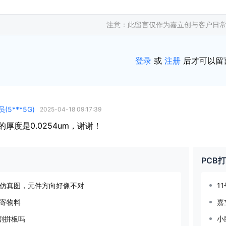
注意：此留言仅作为嘉立创与客户日
登录
或
注册
后才可以留
5***5G)
2025-04-18 09:17:39
"的厚度是0.0254um，谢谢！
PCB
仿真图，元件方向好像不对
1
寄物料
嘉
割拼板吗
小