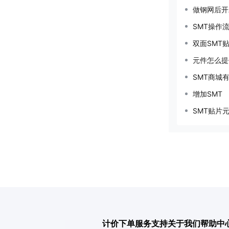
做钢网后开
SMT操作
双面SMT
元件怎么提
SMT商城
增加SMT
SMT贴片
计价下单
服务支持
关于我们
帮助中