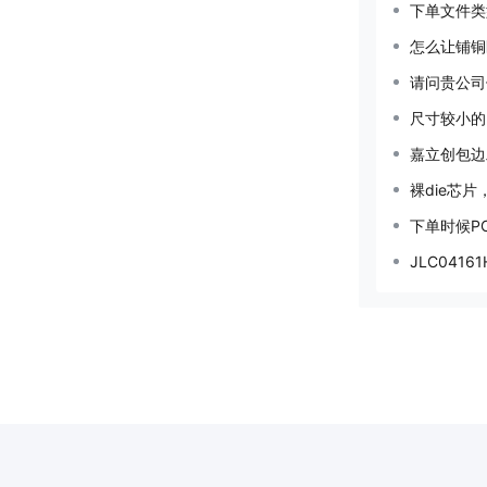
下单文件类
怎么让铺铜
请问贵公司
尺寸较小的
嘉立创包边
裸die芯片，
下单时候P
JLC0416