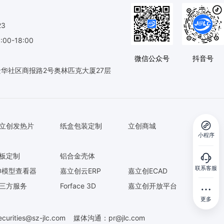
23
0-18:00
微信公众号
抖音号
华社区商报路2号奥林匹克大厦27层
立创发热片
纸盒包装定制
立创商城
小程序
板定制
铝合金壳体
联系客服
D模型查看器
嘉立创云ERP
嘉立创ECAD
三方服务
Forface 3D
嘉立创开放平台
更多
ecurities@sz-jlc.com
媒体沟通：
pr@jlc.com