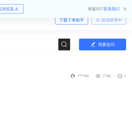
狐浏览器
有疑问?
联系我们
下载下单助手
自动登录中
我要提问
1***8A
7789
1