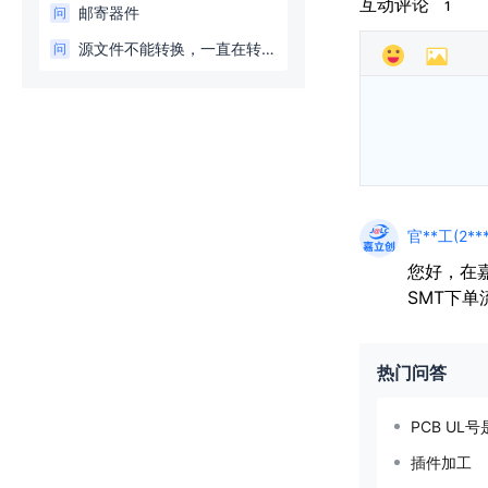
互动评论
1
邮寄器件
问
源文件不能转换，一直在转换中
问
官**工(2**
您好，在
SMT下单流程：
热门问答
PCB UL
插件加工