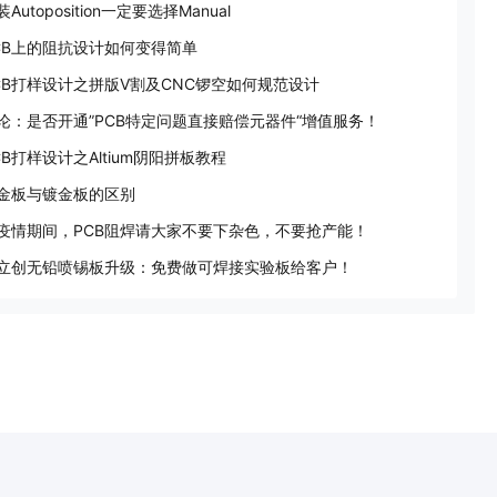
装Autoposition一定要选择Manual
CB上的阻抗设计如何变得简单
CB打样设计之拼版V割及CNC锣空如何规范设计
论：是否开通”PCB特定问题直接赔偿元器件“增值服务！
CB打样设计之Altium阴阳拼板教程
金板与镀金板的区别
疫情期间，PCB阻焊请大家不要下杂色，不要抢产能！
立创无铅喷锡板升级：免费做可焊接实验板给客户！