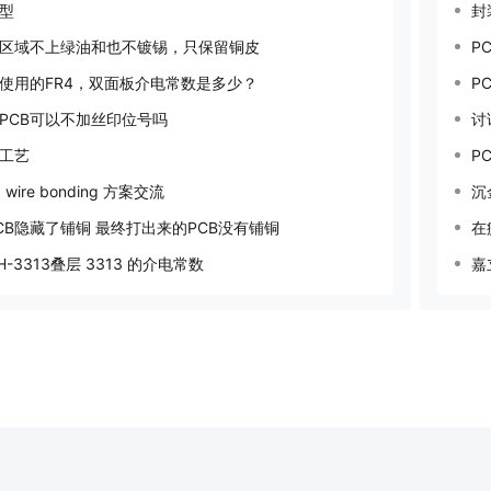
型
封
区域不上绿油和也不镀锡，只保留铜皮
P
使用的FR4，双面板介电常数是多少？
P
PCB可以不加丝印位号吗
讨
工艺
P
wire bonding 方案交流
沉
CB隐藏了铺铜 最终打出来的PCB没有铺铜
在
1H-3313叠层 3313 的介电常数
嘉