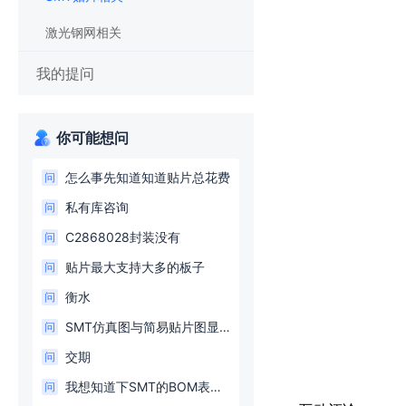
激光钢网相关
我的提问
你可能想问
怎么事先知道知道贴片总花费
问
私有库咨询
问
C2868028封装没有
问
贴片最大支持大多的板子
问
衡水
问
SMT仿真图与简易贴片图显示的器件方向不一致
问
交期
问
我想知道下SMT的BOM表需要怎么样的规范？
问