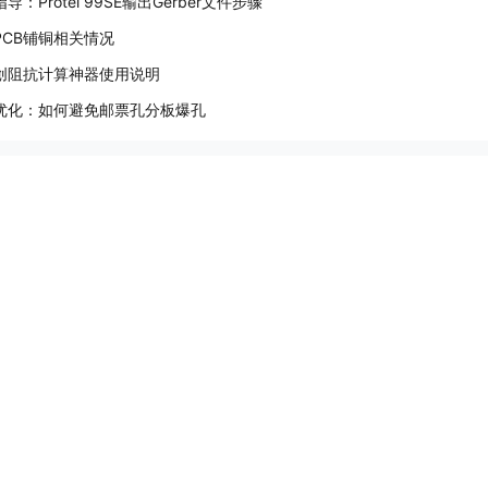
导：Protel 99SE输出Gerber文件步骤
PCB铺铜相关情况
创阻抗计算神器使用说明
优化：如何避免邮票孔分板爆孔