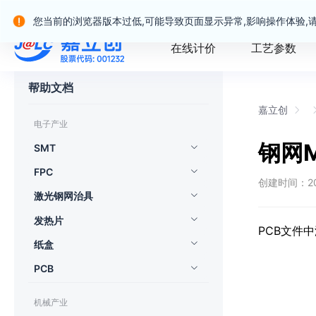
嘉立创产业服务站群
您当前的浏览器版本过低,可能导致页面显示异常,影响操作体验,
在线计价
工艺参数
帮助文档
嘉立创
电子产业
钢网
SMT
FPC
创建时间：2021
激光钢网治具
发热片
PCB文件
纸盒
PCB
机械产业