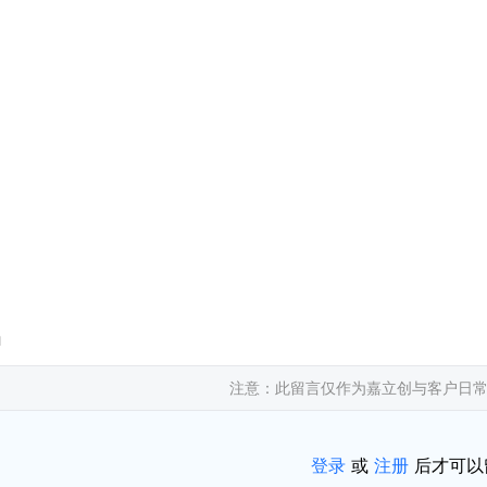
1
注意：此留言仅作为嘉立创与客户日
登录
或
注册
后才可以