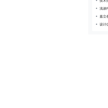
技术指
浅谈
嘉立
设计