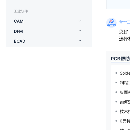
工业软件
CAM
官**工
DFM
您好
选择
ECAD
PCB帮
Sol
制程工
板面
如何
技术
0元