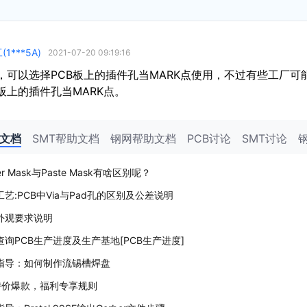
(1***5A)
2021-07-20 09:19:16
，可以选择PCB板上的插件孔当MARK点使用，不过有些工厂
板上的插件孔当MARK点。
助文档
SMT帮助文档
钢网帮助文档
PCB讨论
SMT讨论
der Mask与Paste Mask有啥区别呢？
艺:PCB中Via与Pad孔的区别及公差说明
外观要求说明
查询PCB生产进度及生产基地[PCB生产进度]
指导：如何制作流锡槽焊盘
特价爆款，福利专享规则