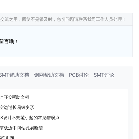
常交流之用，回复不是很及时，急切问题请联系我司工作人员处理！
留言哦！
SMT帮助文档
钢网帮助文档
PCB讨论
SMT讨论
计FPC帮助文档
空边过长易锣变形
ADS设计不规范引起的常见错误点
窄板边中间钻孔易断裂
字符步骤