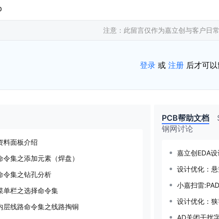
0
注意：此留言仅作为嘉立创与客户日
登录
或
注册
后才可以
PCB帮助文档
钢网讨论
资料面板介绍
嘉立创EDA设
命令集之添加元素（焊盘）
设计优化：悬
命令集之钻孔分析
小嘉扫雷:P
菜单栏之选择命令集
设计优化：狭
内层线路命令集之线路掏铜
AD关闭干扰