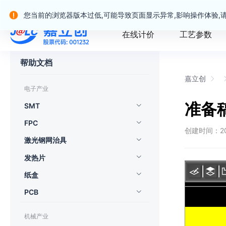
嘉立创产业服务站群
您当前的浏览器版本过低,可能导致页面显示异常,影响操作体验,
在线计价
工艺参数
帮助文档
嘉立创
电子产业
准备
SMT
FPC
创建时间：202
激光钢网治具
发热片
纸盒
PCB
机械产业