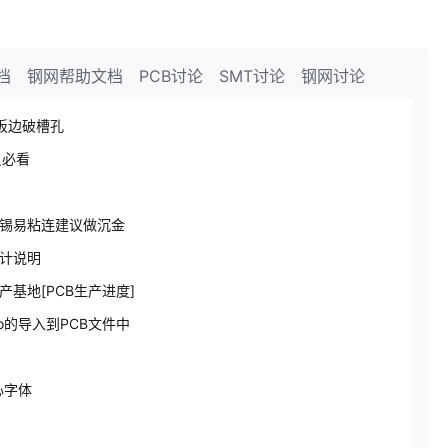
档
钢网帮助文档
PCB讨论
SMT讨论
钢网讨论
板边破槽孔
员必看
锡易粘连建议做沉金
计说明
产基地[PCB生产进度]
o的导入到PCB文件中
心字体