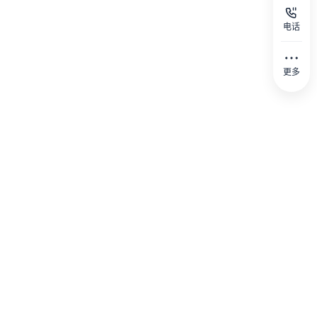
电话
更多
00
抖音号
微信公众号
报路2号奥林匹克大厦27层