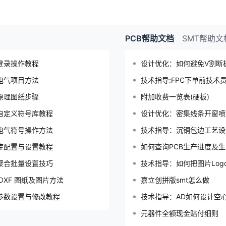
PCB帮助文档
SMT帮助文
登录操作教程
设计优化：如何避免V割断
电气项目方法
技术指导:FPC下单前技术
原理图纸步骤
附加收费一览表(硬板)
自定义符号库教程
设计优化：密集线条开窗喷
电气符号操作方法
技术指导：沉铜包边工艺设
库配置与设置教程
如何查询PCB生产进度及生
聚合批量设置技巧
技术指导：如何把图片Log
DXF 图纸及图片方法
嘉立创拼版smt怎么做
参数设置与修改教程
技术指导：AD如何设计空
元器件全额现金赔付细则