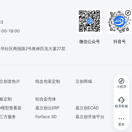
23
0-18:00
微信公众号
抖音号
华社区商报路2号奥林匹克大厦27层
立创发热片
纸盒包装定制
立创商城
小程序
板定制
铝合金壳体
联系客服
D模型查看器
嘉立创云ERP
嘉立创ECAD
三方服务
Forface 3D
嘉立创开放平台
更多