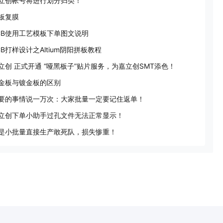
立创帐号将进行划分归类！
板复膜
CB使用工艺模板下单图文说明
CB打样设计之Altium阴阳拼板教程
立创 正式开通 “哑黑板子”贴片服务，为嘉立创SMT添色！
金板与镀金板的区别
要的事情说一万次：大家批量一定要记住返单！
立创下单小助手过孔文件无法正常显示！
是小批量直接生产敢死队，损失惨重！