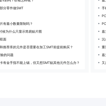
拼板V割吗？价格怎样呢？
嘉
部分零件做SMT
手
P
片有最小数量限制吗？
P
的时候为什么只显示简易贴片图
嘉
双面
沉
和推荐库的元件是否需要在加工SMT前提前购买？
重
检验的问题
嘉
卡有金手指不能上锡，但又想SMT贴其他元件怎么办？
又