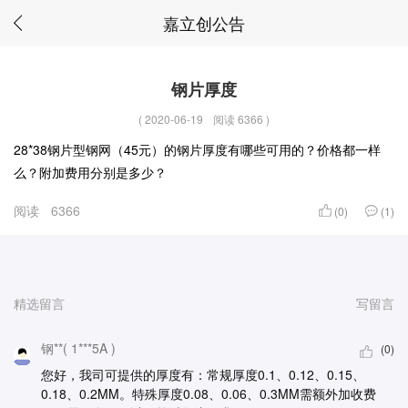
嘉立创公告
钢片厚度
(
2020-06-19
阅读 6366
)
28*38钢片型钢网（45元）的钢片厚度有哪些可用的？价格都一样
么？附加费用分别是多少？
阅读
6366
(0)
(1)
精选留言
写留言
钢**( 1***5A )
(0)
您好，我司可提供的厚度有：常规厚度0.1、0.12、0.15、
0.18、0.2MM。特殊厚度0.08、0.06、0.3MM需额外加收费