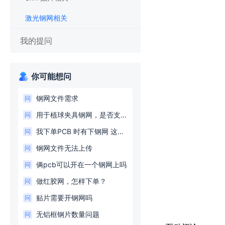
激光钢网相关
我的提问
你可能想问
钢网文件需求
问
用于植球夹具钢网，是否支持CAD文件开钢网
问
我下单PCB 时有下钢网 这样后还需要单独下钢网的单吗？
问
钢网文件无法上传
问
俩pcb可以开在一个钢网上吗
问
做红胶网，怎样下单？
问
贴片需要开钢网吗
问
无铝框钢片数量问题
问