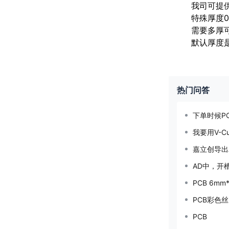
我司可提供的
特殊厚度0
需要多厚
默认厚度
热门问答
下单时候P
我要用V-C
嘉立创导出
AD中，开
PCB 6m
PCB彩色
PCB