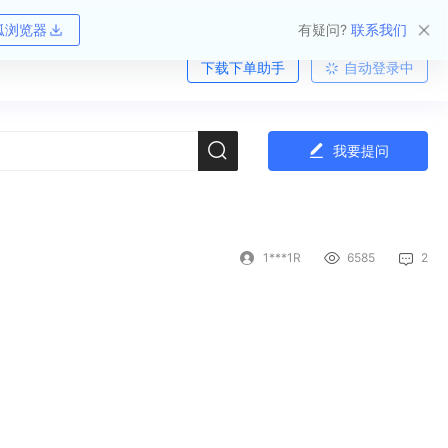
狐浏览器
有疑问?
联系我们
下载下单助手
自动登录中
我要提问
1***1R
6585
2