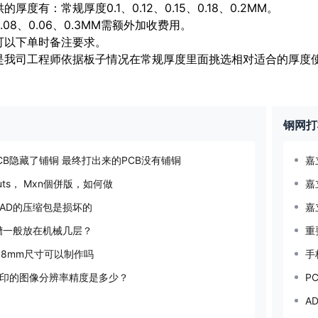
厚度有：常规厚度0.1、0.12、0.15、0.18、0.2MM。
.08、0.06、0.3MM需额外加收费用。
可以下单时备注要求。
是我司工程师依据板子情况在常规厚度里面挑选相对适合的厚度
钢网打
CB隐藏了铺铜 最终打出来的PCB没有铺铜
嘉
uts， Mxn個併版，如何做
嘉
AD的压缩包是损坏的
嘉
槽一般放在机械几层？
重
m*8mm尺寸可以制作吗
手
丝印的图像分辨率精度是多少？
P
A