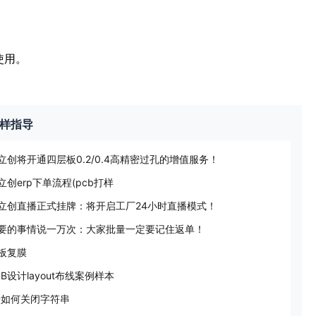
使用。
样指导
立创将开通四层板0.2/0.4高精密过孔的增值服务！
立创erp下单流程(pcb打样
立创直播正式挂牌：将开启工厂24小时直播模式！
要的事情说一万次：大家批量一定要记住返单！
板复膜
CB设计layout布线案例样本
D如何关闭字符串