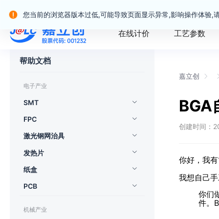
嘉立创产业服务站群
您当前的浏览器版本过低,可能导致页面显示异常,影响操作体验,
在线计价
工艺参数
帮助文档
嘉立创
电子产业
BG
SMT
FPC
创建时间：202
激光钢网治具
发热片
你好，我有1
纸盒
我想自己手
PCB
你们
件。B
机械产业