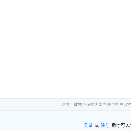
1
注意：此留言仅作为嘉立创与客户日
登录
或
注册
后才可以