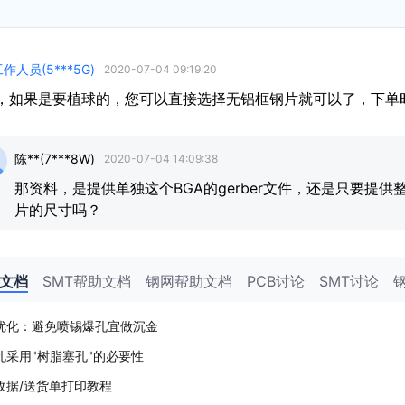
作人员(5***5G)
2020-07-04 09:19:20
，如果是要植球的，您可以直接选择无铝框钢片就可以了，下单
陈**(7***8W)
2020-07-04 14:09:38
那资料，是提供单独这个BGA的gerber文件，还是只要提供
片的尺寸吗？
助文档
SMT帮助文档
钢网帮助文档
PCB讨论
SMT讨论
优化：避免喷锡爆孔宜做沉金
孔采用"树脂塞孔"的必要性
收据/送货单打印教程