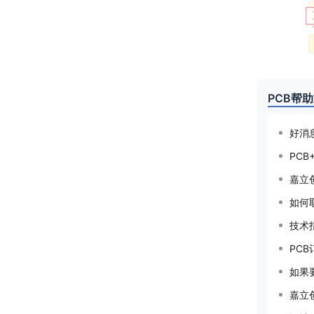
PCB帮
好消
PCB
嘉立
如何
技术
PC
如果
嘉立