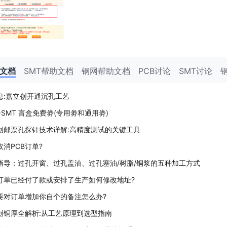
助文档
SMT帮助文档
钢网帮助文档
PCB讨论
SMT讨论
息:嘉立创开通沉孔工艺
+SMT 盲盒免费劵(专用劵和通用劵)
创邮票孔探针技术详解:高精度测试的关键工具
取消PCB订单?
指导：过孔开窗、过孔盖油、过孔塞油/树脂/铜浆的五种加工方式
B订单已经付了款或安排了生产如何修改地址?
要对订单增加你自个的备注怎么办?
创铜厚全解析:从工艺原理到选型指南