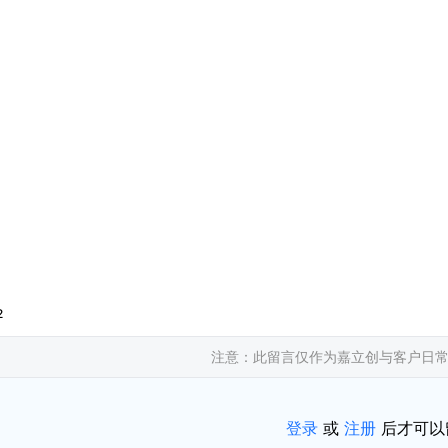
2
注意：此留言仅作为嘉立创与客户日
登录
或
注册
后才可以