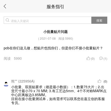
服务指引
搜索
小批量贴片问题
(
2021-07-08
阅读 5990
)
pcb在你们这儿做，想贴片也找你们，但是你们不接小批量贴片？
阅读
5990
(0)
(1)
熊** (225956A)
(0)
小批量、双面贴要求（都是最小数据）：1.数量75大片；2.出
货尺寸最小70 x 70 MM; 3.有工艺边5mm、4个不对称MARK点
中心距离板边3.85MM。
目前在接小批量测试单，如有需求可以联系您在嘉立创的客服
专员。