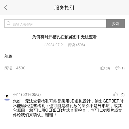
服务指引
搜索
为何有时开槽孔在预览图中无法查看
(
2024-07-21
阅读 4596
)
如题
阅读
4596
(0)
(1)
张** (521605G)
(0)
您好，无法查看槽孔可能是采用3D虚拟设计，输出GERBER时
不能输出这些槽孔；也可能是槽孔放的层次不是外形层，或其
它原因，您可以用GERBER方式查看检查，也可以发图片或文
件给我们来确认。谢谢！