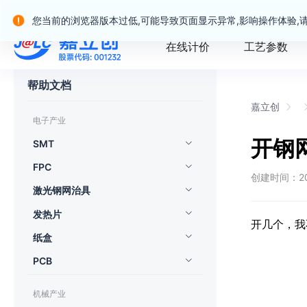
嘉立创产业服务站群
您当前的浏览器版本过低,可能导致页面显示异常,影响操作体验,
在线计价
工艺参数
帮助文档
嘉立创
电子产业
开钢
SMT
FPC
创建时间：2021
激光钢网治具
发热片
开几个，我
纸盒
PCB
机械产业