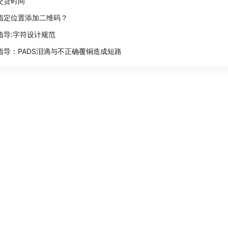
B交货时间
指定位置添加二维码？
指导:字符设计规范
指导：PADS泪滴与不正确覆铜造成短路