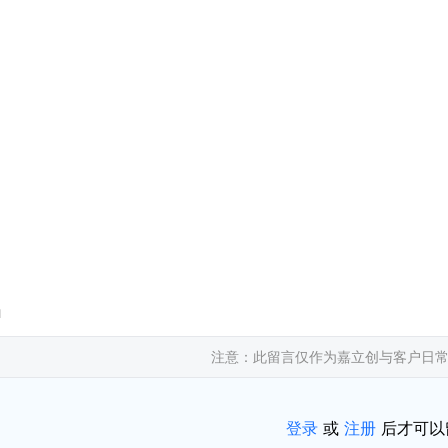
1
注意：此留言仅作为嘉立创与客户日
登录
或
注册
后才可以