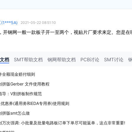
(1***5A)
2021-05-22 08:51:10
，开钢网一般一款板子开一至两个，视贴片厂要求来定。您是在
助文档
SMT帮助文档
钢网帮助文档
PCB讨论
SMT讨论
件全额现金赔付细则
拼版Gerber 文件使用教程
指导：V割拼板制作规范
板优惠券(通用劵和EDA专用券)使用规则
创拼版smt怎么做
创万次强调: 小批量及批量电路板订单下单尽可能返单，这点非常重要!