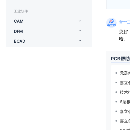
工业软件
CAM
官**工
DFM
您好
哈。
ECAD
PCB帮
元器
嘉立创
技术
6层
嘉立
嘉立