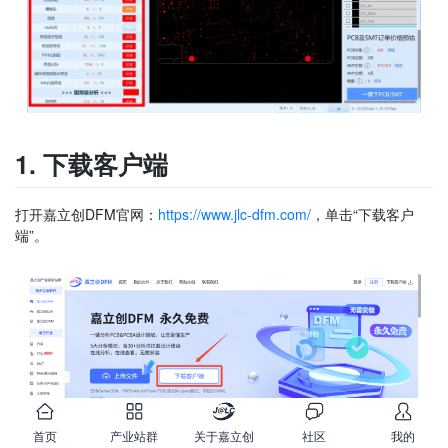
1. 下载客户端
打开嘉立创DFM官网：
https://www.jlc-dfm.com/
，单击“下载客户
端”。
首页
产业站群
关于嘉立创
社区
我的