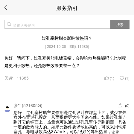
服务指引
搜索
过孔塞树脂会影响散热吗？
(
2024-10-30
阅读 11685
)
你好，请问下，过孔塞树脂电镀盖帽，会影响散热性能吗？此制程
是更利于散热，还是散热效果要差一点？
阅读
11685
(1)
(1)
张** (521605G)
(0)
您好，过孔塞树脂主要作用是过孔设计在焊盘上面，减少在焊
盘外布置过孔焊盘，从而提供更大空间来布线。如果过孔相连
到其它的铜面上，热量也可以通过过孔孔壁传导到铜面，具备
一定的散热能力的。如果元器件要求散热高的，可以采用铜浆
塞孔，导电系数高达8W/m·k，可以很好的导出热量，谢谢！