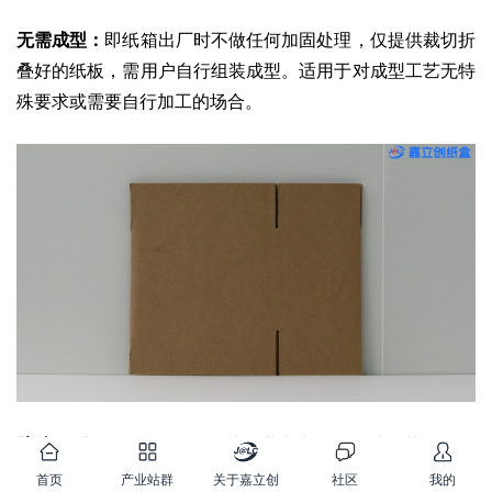
无需成型：
即纸箱出厂时不做任何加固处理，仅提供裁切折
叠好的纸板，需用户自行组装成型。适用于对成型工艺无特
殊要求或需要自行加工的场合。
胶粘：
“胶粘”是指在印刷包装行业中常用的一种工艺，用于
制作盒子或盒装产品。胶粘是将已经印刷好的纸板或纸张按
首页
产业站群
关于嘉立创
社区
我的