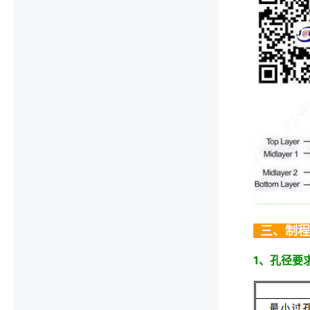
..
三、制程
1、孔径要