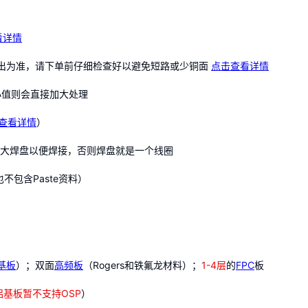
看详情
件输出为准，请下单前仔细检查好以避免短路或少铜面
点击查看详情
最小值则会直接加大处理
查看详情
）
加大焊盘以便焊接，否则焊盘就是一个线圈
不包含Paste资料）
基板
）；双面
高频板
（Rogers和铁氟龙材料）；
1-4层
的
FPC
板
铝基板暂不支持OSP
）