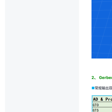
2、 Gerb
■
常规输出