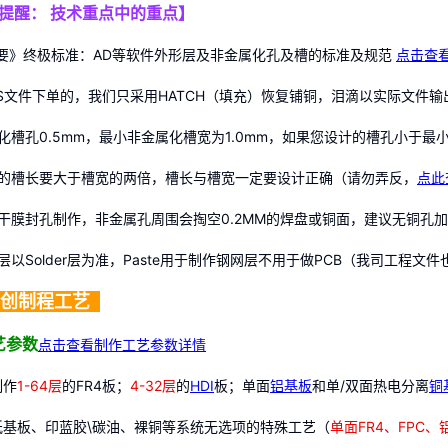
提醒： 技术重点中的重点】
要》终极标准：AD等软件外形层及非金属化孔及槽的标准及规范
点击查
DS文件下单的，我们只采用HATCH（填充）恢复铺铜，泪滴以实际文
化槽孔0.5mm，最小非金属化槽宽为1.0mm，如果您设计的槽孔小于
槽的槽长要大于槽宽的两倍，槽长与槽宽一定要设计正确（请勿弄反，
点此
干膜封孔制作，非金属孔周围会掏空0.2MM的焊盘或铜面，建议无铜孔
层以Solder层为准，Paste用于制作钢网层不用于做PCB（我司工程文件也
创制程工艺
..
艺参数
点击查看制作工艺参数详情
333
制作
1-64层
的FR4板；
4-32层
的
HDI
板；单面
铝基板
和单/双面热电分离
铜
纸基板、印蓝胶\碳油、裸铜等系统无选项的特殊工艺（
单面FR4、FPC、