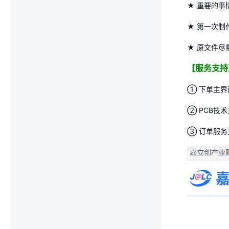
★ 重要的事
★ 第一次
★ 原文件尽
【服务支
① 下单主界
② PCB技
③ 订单服