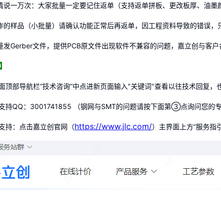
情说一万次：大家批量一定要记住返单（支持返单拼板、更改板厚、油墨
制作的样品（小批量）请确认功能正常后再返单，因工程资料导致的错误，
量发Gerber文件，提供PCB原文件出现软件不兼容的问题，嘉立创与客户
持】
面顶部导航栏“技术咨询”中点进新页面输入"关键词"查看以往技术回复，
术支持QQ：3001741855 （钢网与SMT的问题请按下面第③点询问您
https://www.jlc.com/
务支持：点击嘉立创官网（
）主界面上方“服务指