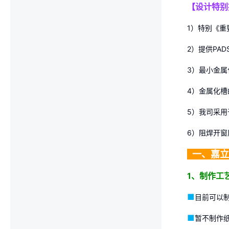
【设计特别
1）特别《重
2）提供PA
3）最小金属
4）金属化
5）我司采用
6）阻焊开窗
..
一、嘉立
1、制作工
■
目前可以
■
暂不制作