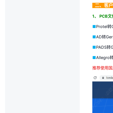
..
二、客户
1、 PCB文
■
Protel
■
AD转Ge
■
PADS转
■
Allegr
推荐使用国